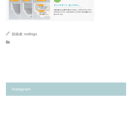
投稿者:
noithigo
Instagram
箕
✨
面
の
市
い
の
ち
保
ご
育
保
園
育
探
園
し
が、
に
何