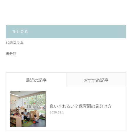
大
切
に
し
て
い
る
こ
と
ＢＬＯＧ
✨
代表コラム
未分類
最近の記事
おすすめ記事
良い？わるい？保育園の見分け方
2026.03.1