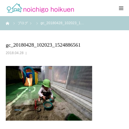
ーム
ブログ
gc_20180428_102023_1…
Home
当園について
gc_20180428_102023_1524886561
2018.04.28
アクセス
よくあるご質問
職員紹介