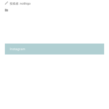
投稿者:
noithigo
Instagram
箕
✨
面
の
市
い
の
ち
保
ご
育
保
園
育
探
園
し
が、
に
何
革
よ
命…！？
り
😳
も
✨
大
切
に
し
て
卒
箕
い