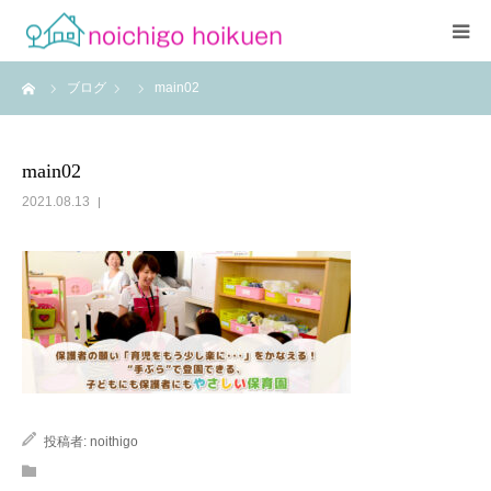
ーム
ブログ
main02
Home
当園について
main02
2021.08.13
アクセス
よくあるご質問
職員紹介
投稿者:
noithigo