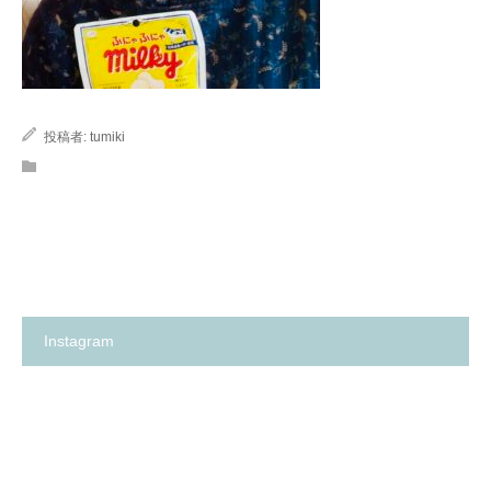
投稿者:
tumiki
Instagram
箕
✨
面
の
市
い
の
ち
保
ご
育
保
園
育
探
園
し
が、
に
何