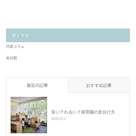
も
大
切
に
し
て
い
る
こ
と
ＢＬＯＧ
✨
代表コラム
未分類
最近の記事
おすすめ記事
良い？わるい？保育園の見分け方
2026.03.1