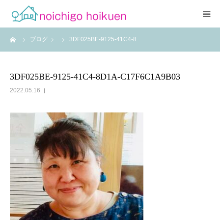
ーム
ブログ
3DF025BE-9125-41C4-8…
Home
当園について
3DF025BE-9125-41C4-8D1A-C17F6C1A9B03
2022.05.16
アクセス
よくあるご質問
職員紹介