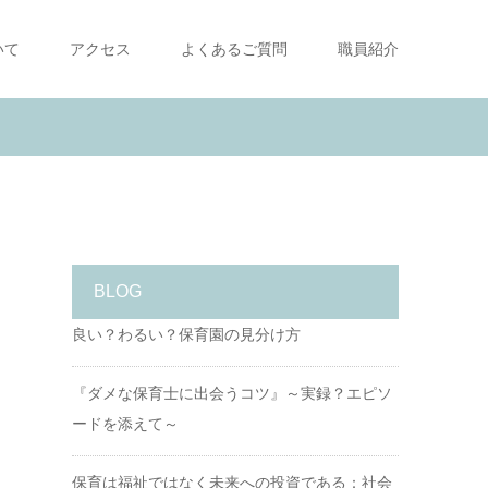
いて
アクセス
よくあるご質問
職員紹介
BLOG
良い？わるい？保育園の見分け方
『ダメな保育士に出会うコツ』～実録？エピソ
ードを添えて～
保育は福祉ではなく未来への投資である：社会