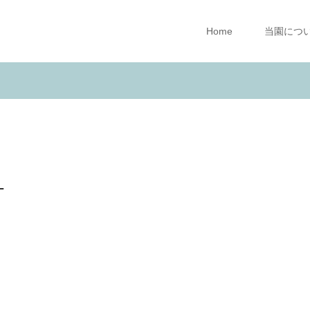
Home
当園につ
_