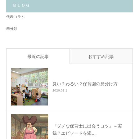
こ
と
ＢＬＯＧ
✨
代表コラム
未分類
最近の記事
おすすめ記事
良い？わるい？保育園の見分け方
2026.03.1
『ダメな保育士に出会うコツ』～実
録？エピソードを添…