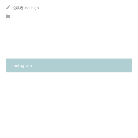
投稿者:
noithigo
Instagram
箕
✨
面
の
市
い
の
ち
保
ご
育
保
園
育
探
園
し
が、
に
何
革
よ
命…！？
り
😳
も
✨
大
切
に
し
て