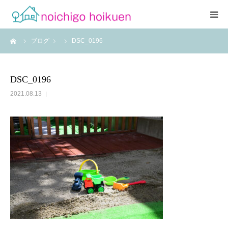
ーム
ブログ
DSC_0196
Home
当園について
DSC_0196
2021.08.13
アクセス
よくあるご質問
職員紹介