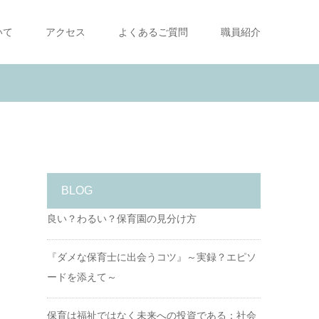
いて
アクセス
よくあるご質問
職員紹介
BLOG
良い？わるい？保育園の見分け方
『ダメな保育士に出会うコツ』～実録？エピソ
ードを添えて～
保育は福祉ではなく未来への投資である：社会