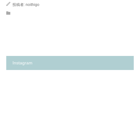
投稿者:
noithigo
Instagram
箕
✨
面
の
市
い
の
ち
保
ご
育
保
園
育
探
園
し
が、
に
何
革
よ
命…！？
り
😳
も
✨
大
切
に
し
て
卒
箕
い