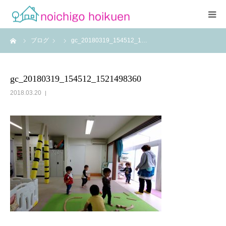
ーム
ブログ
gc_20180319_154512_1…
Home
当園について
gc_20180319_154512_1521498360
2018.03.20
アクセス
よくあるご質問
職員紹介