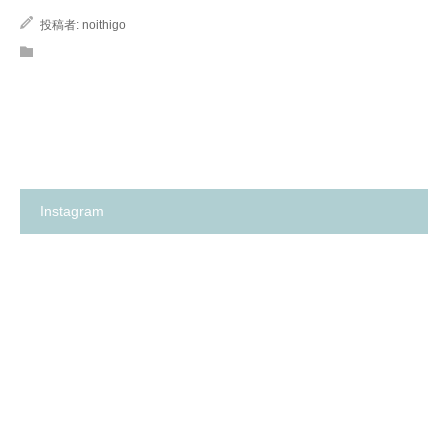
投稿者:
noithigo
Instagram
箕
✨
面
の
市
い
の
ち
保
ご
育
保
園
育
探
園
し
が、
に
何
革
よ
命…！？
り
😳
も
✨
大
切
に
し
て
卒
箕