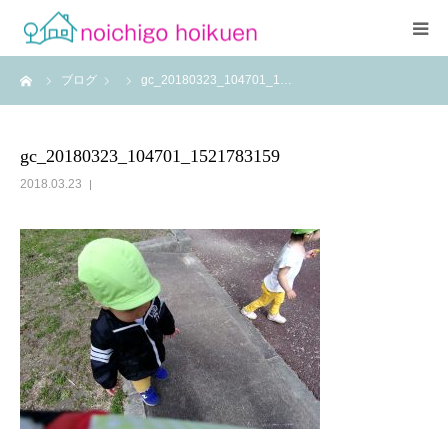
ーム
ブログ
gc_20180323_104701_1…
Home
当園について
gc_20180323_104701_1521783159
2018.03.23
アクセス
よくあるご質問
職員紹介