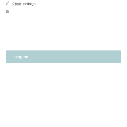
投稿者:
noithigo
Instagram
箕
✨
面
の
市
い
の
ち
保
ご
育
保
園
育
探
園
し
が、
に
何
革
よ
命…！？
り
😳
も
✨
大
切
に
し
て
卒
箕
い