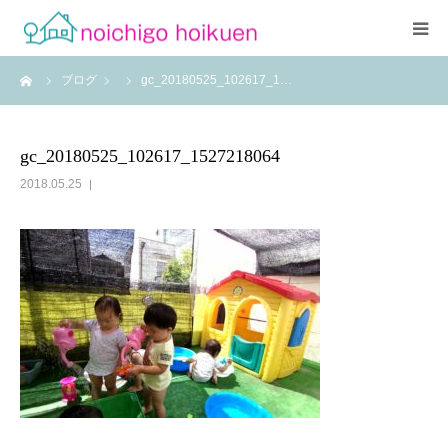
ーム
ブログ
gc_20180525_102617_1…
Home
当園について
gc_20180525_102617_1527218064
2018.05.25
アクセス
よくあるご質問
職員紹介