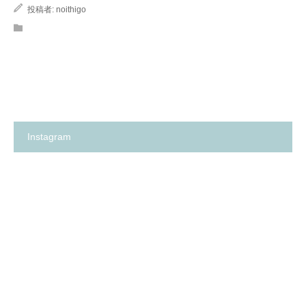
投稿者:
noithigo
Instagram
箕
✨
面
の
市
い
の
ち
保
ご
育
保
園
育
探
園
し
が、
に
何
革
よ
命…！？
り
😳
も
✨
大
切
に
し
て
卒
箕
い