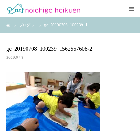
ーム
ブログ
gc_20190708_100239_1…
Home
当園について
gc_20190708_100239_1562557608-2
2019.07.8
アクセス
よくあるご質問
職員紹介