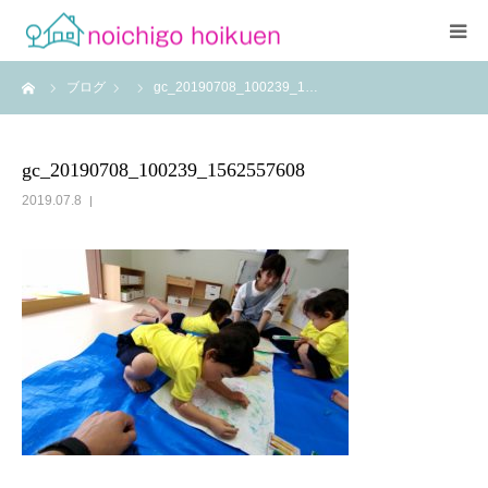
ーム
ブログ
gc_20190708_100239_1…
Home
当園について
gc_20190708_100239_1562557608
2019.07.8
アクセス
よくあるご質問
職員紹介