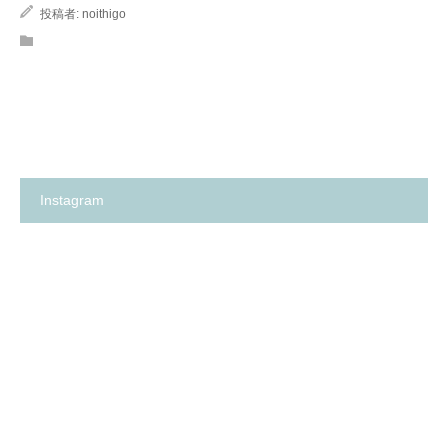
投稿者:
noithigo
Instagram
箕
✨
面
の
市
い
の
ち
保
ご
育
保
園
育
探
園
し
が、
に
何
革
よ
命…！？
り
😳
も
✨
大
切
に
し
て
卒
箕
い