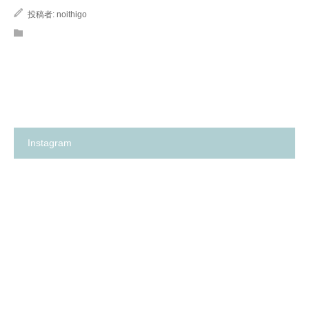
投稿者:
noithigo
Instagram
箕
✨
面
の
市
い
の
ち
保
ご
育
保
園
育
探
園
し
が、
に
何
革
よ
命…！？
り
😳
も
✨
大
切
に
し
て
卒
箕