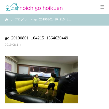
ーム
ブログ
gc_20190801_104215_1…
Home
当園について
gc_20190801_104215_1564630449
2019.08.1
アクセス
よくあるご質問
職員紹介