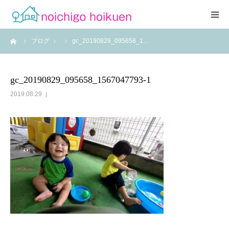
ーム
ブログ
gc_20190829_095658_1…
Home
当園について
gc_20190829_095658_1567047793-1
2019.08.29
アクセス
よくあるご質問
職員紹介