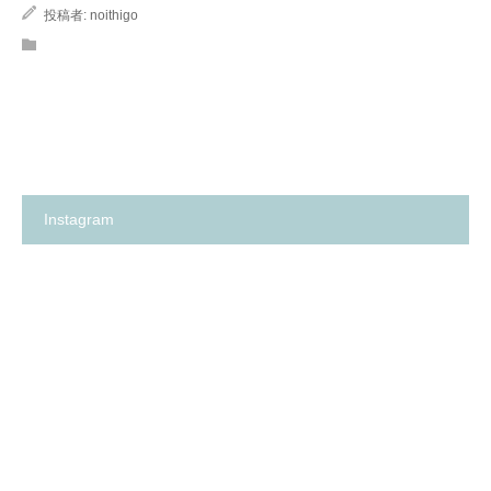
投稿者:
noithigo
Instagram
箕
✨
面
の
市
い
の
ち
保
ご
育
保
園
育
探
園
し
が、
に
何
革
よ
命…！？
り
😳
も
✨
大
切
に
し
て
卒
箕
い