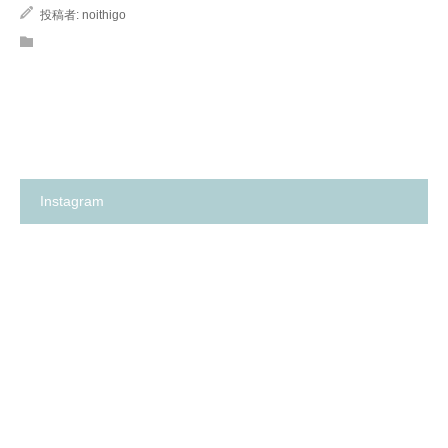
投稿者:
noithigo
Instagram
箕
✨
面
の
市
い
の
ち
保
ご
育
保
園
育
探
園
し
が、
に
何
革
よ
命…！？
り
😳
も
✨
大
切
に
し
て
卒
箕
い