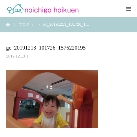
ーム
ブログ
gc_20191213_101726_1…
Home
当園について
gc_20191213_101726_1576220195
2019.12.13
アクセス
よくあるご質問
職員紹介