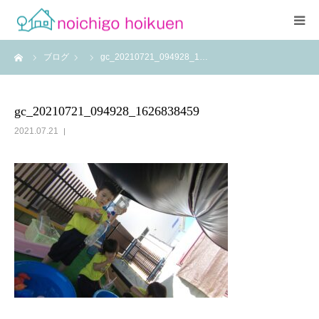
ーム
ブログ
gc_20210721_094928_1…
Home
当園について
gc_20210721_094928_1626838459
2021.07.21
アクセス
よくあるご質問
職員紹介