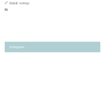
投稿者:
noithigo
Instagram
箕
✨
面
の
市
い
の
ち
保
ご
育
保
園
育
探
園
し
が、
に
何
革
よ
命…！？
り
😳
も
✨
大
切
に
し
て
卒
箕
い