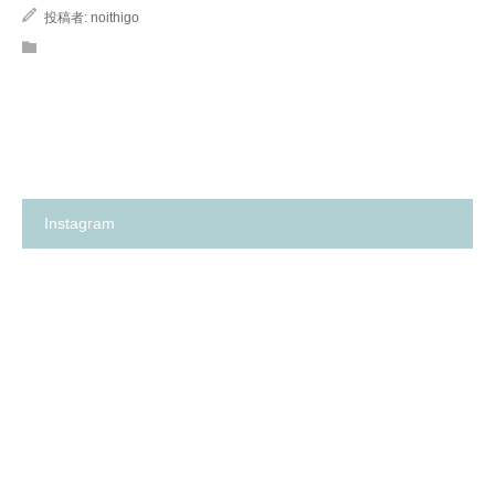
投稿者:
noithigo
Instagram
箕
✨
面
の
市
い
の
ち
保
ご
育
保
園
育
探
園
し
が、
に
何
革
よ
命…！？
り
😳
も
✨
大
切
に
し
て
卒
箕
い