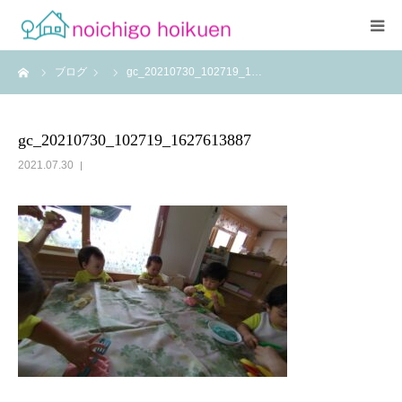
ーム
ブログ
gc_20210730_102719_1…
Home
当園について
gc_20210730_102719_1627613887
2021.07.30
アクセス
よくあるご質問
職員紹介