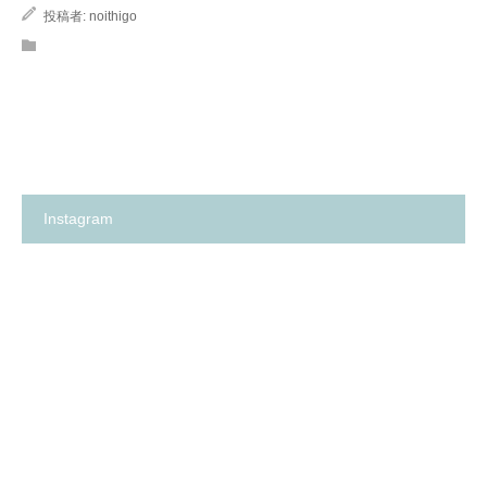
投稿者:
noithigo
Instagram
箕
✨
面
の
市
い
の
ち
保
ご
育
保
園
育
探
園
し
が、
に
何
革
よ
命…！？
り
😳
も
✨
大
切
に
し
て
卒
箕
い