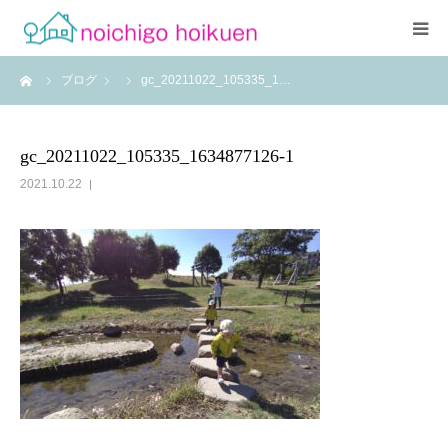
ーム
ブログ
gc_20211022_105335_1…
Home
当園について
gc_20211022_105335_1634877126-1
2021.10.22
アクセス
よくあるご質問
職員紹介