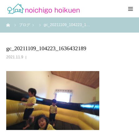
ーム
ブログ
gc_20211109_104223_1…
Home
当園について
gc_20211109_104223_1636432189
2021.11.9
アクセス
よくあるご質問
職員紹介