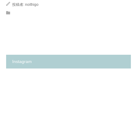
投稿者:
noithigo
Instagram
箕
✨
面
の
市
い
の
ち
保
ご
育
保
園
育
探
園
し
が、
に
何
革
よ
命…！？
り
😳
も
✨
大
切
に
し
て
卒
箕
い