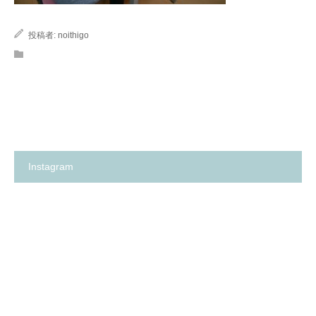
投稿者:
noithigo
Instagram
箕
✨
面
の
市
い
の
ち
保
ご
育
保
園
育
探
園
し
が、
に
何
革
よ
命…！？
り
😳
も
✨
大
切
に