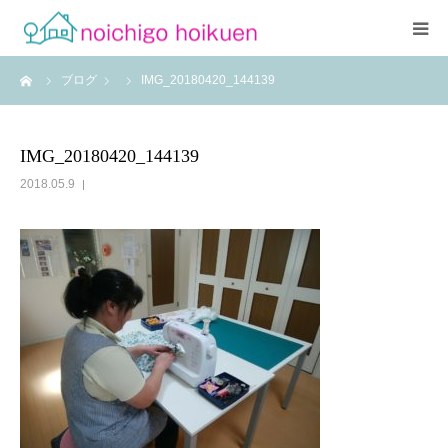
ーム
ブログ
IMG_20180420_144139
Home
当園について
IMG_20180420_144139
2018.05.9
アクセス
よくあるご質問
職員紹介