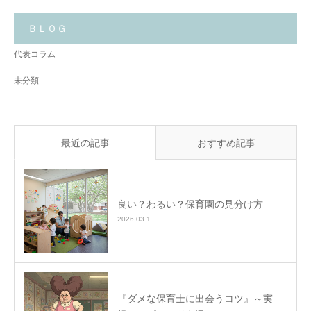
い
る
こ
と
ＢＬＯＧ
✨
代表コラム
未分類
最近の記事
おすすめ記事
良い？わるい？保育園の見分け方
2026.03.1
『ダメな保育士に出会うコツ』～実