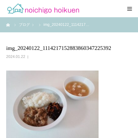
ーム
ブログ
img_20240122_1114217…
Home
当園について
img_20240122_1114217152883860347225392
2024.01.22
アクセス
よくあるご質問
職員紹介