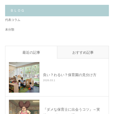
い
る
こ
と
ＢＬＯＧ
✨
代表コラム
未分類
最近の記事
おすすめ記事
良い？わるい？保育園の見分け方
2026.03.1
『ダメな保育士に出会うコツ』～実