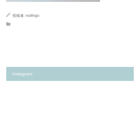
投稿者:
noithigo
Instagram
箕
✨
面
の
市
い
の
ち
保
ご
育
保
園
育
探
園
し
が、
に
何
革
よ
命…！？
り
😳
も
✨
大
切
に