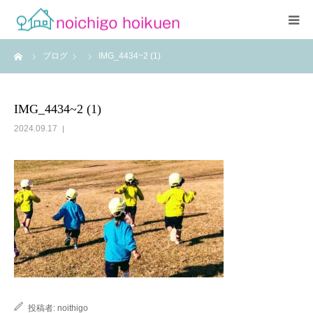
ーム
ブログ
IMG_4434~2 (1)
Home
当園について
IMG_4434~2 (1)
2024.09.17
アクセス
よくあるご質問
職員紹介
投稿者:
noithigo