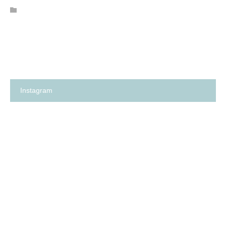
Instagram
箕
✨
面
の
市
い
の
ち
保
ご
育
保
園
育
探
園
し
が、
に
何
革
よ
命…！？
り
😳
も
✨
大
切
に
し
て
卒
箕
い
園
面
る
ア
市
こ