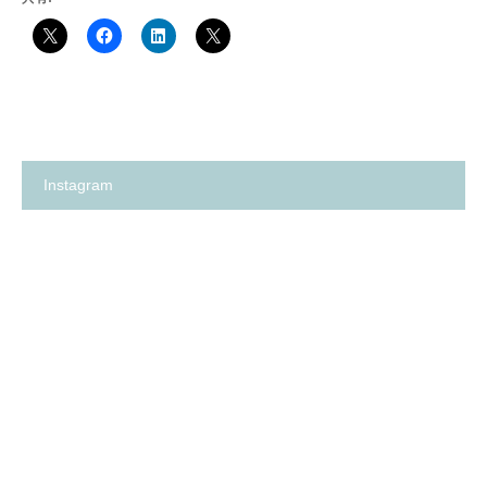
Instagram
箕
✨
面
の
市
い
の
ち
保
ご
育
保
園
育
探
園
し
が、
に
何
革
よ
命…！？
り
😳
も
✨
大
切
に
し
て
卒
箕
い
園
面
る
ア
市
こ
ン
の