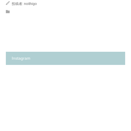
投稿者:
noithigo
Instagram
箕
✨
面
の
市
い
の
ち
保
ご
育
保
園
育
探
園
し
が、
に
何
革
よ
命…！？
り
😳
も
✨
大
切
に
し
て
卒
箕
い
園
面