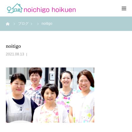
ーム
ブログ
noitigo
Home
当園について
noitigo
2021.08.13
アクセス
よくあるご質問
職員紹介