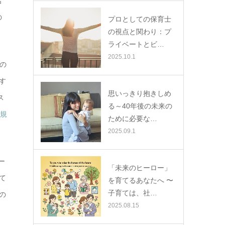
名
の
プロとしての保育士
の視点と関わり：プ
ライベートとビ…
2025.10.1
この
す
思いっきり抱きしめ
ス
る～40年後の未来の
と規
ために必要な…
2025.09.1
ー
「未来のヒーロー」
て
を育てるあなたへ 〜
子育ては、社…
の
2025.08.15