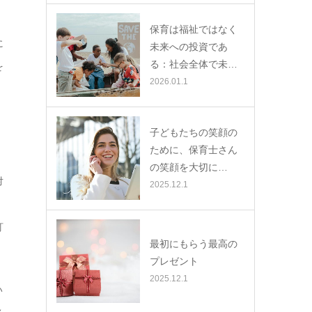
保育は福祉ではなく
に
未来への投資であ
る：社会全体で未…
を
2026.01.1
子どもたちの笑顔の
ために、保育士さん
の笑顔を大切に…
対
2025.12.1
訂
最初にもらう最高の
プレゼント
2025.12.1
い