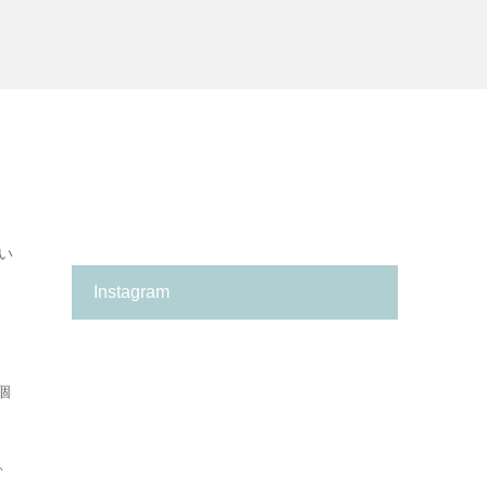
い
Instagram
箕
✨
面
の
市
い
の
ち
保
ご
個
育
保
園
育
探
園
し
が、
、
に
何
革
よ