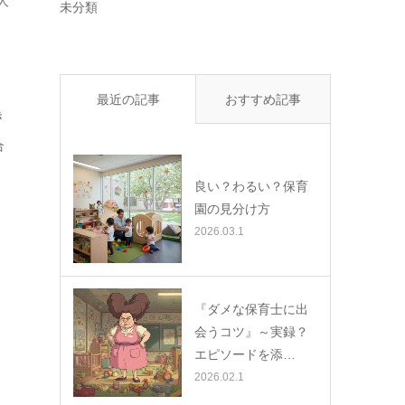
人
と
未分類
✨
最近の記事
おすすめ記事
き
合
良い？わるい？保育
園の見分け方
2026.03.1
『ダメな保育士に出
会うコツ』～実録？
エピソードを添…
2026.02.1