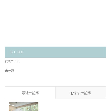
月
ご
曜
保
日
育
の
園
朝
が、
何
よ
り
も
大
切
に
し
て
い
る
こ
と
ＢＬＯＧ
✨
代表コラム
未分類
最近の記事
おすすめ記事