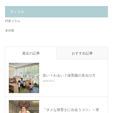
い
る
こ
と
ＢＬＯＧ
✨
代表コラム
未分類
最近の記事
おすすめ記事
良い？わるい？保育園の見分け方
2026.03.1
『ダメな保育士に出会うコツ』～実