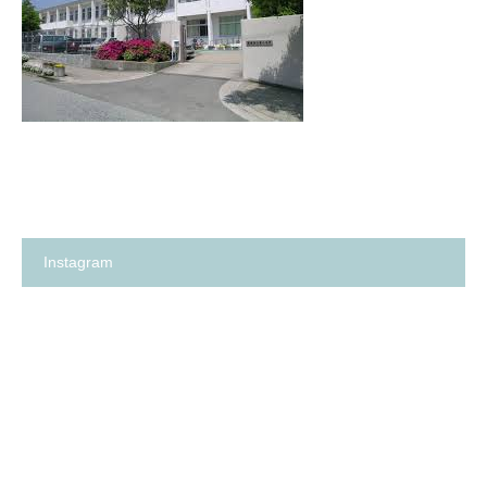
Instagram
箕
✨
面
の
市
い
の
ち
保
ご
育
保
園
育
探
園
し
が、
に
何
革
よ
命…！？
り
😳
も
✨
大
切