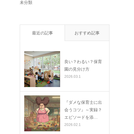
と
未分類
✨
最近の記事
おすすめ記事
良い？わるい？保育
園の見分け方
2026.03.1
『ダメな保育士に出
会うコツ』～実録？
エピソードを添…
2026.02.1