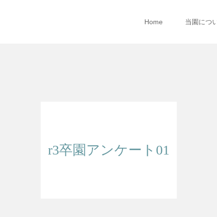
Home
当園につ
r3卒園アンケート01