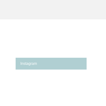
Instagram
箕
✨
面
の
市
い
の
ち
保
ご
育
保
園
育
探
園
し
が、
に
何
革
よ